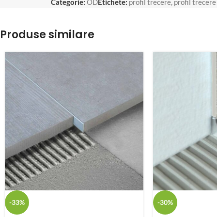
Categorie:
OD
Etichete:
profil trecere
,
profil trecere
Produse similare
-33%
-30%