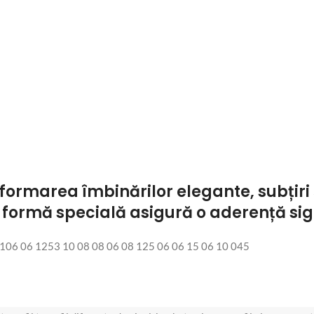
u formarea îmbinărilor elegante, subțir
în formă specială asigură o aderență si
06 06 1253 10 08 08 06 08 125 06 06 15 06 10 045