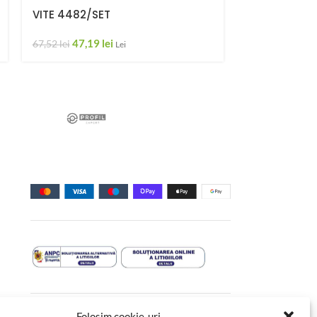
VITE 4482/SET
47,19
lei
67,52
lei
Lei
Folosim cookie-uri