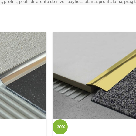
 t
,
profil t
,
profil diferenta de nivel
,
bagheta alama
,
profil alama
,
prag 
-30%