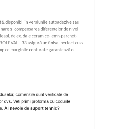
ă, disponibil în versiunile autoadezive sau
mbinare și compensarea diferențelor de nivel
eleași, de ex. dale ceramice-lemn-parchet-
ROLEVALL 33 asigură un finisaj perfect cu o
timp ce marginile conturate garantează o
duselor, comenzile sunt verificate de
r dvs. Veti primi proforma cu codurile
re.
Ai nevoie de suport tehnic?