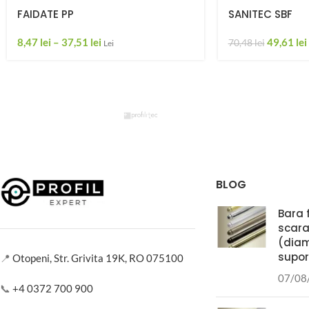
FAIDATE PP
SANITEC SBF
8,47
lei
–
37,51
lei
49,61
lei
70,48
lei
Lei
BLOG
Bara 
scara
(diam
supor
📍
Otopeni, Str. Grivita 19K, RO 075100
07/08
📞
+4 0372 700 900