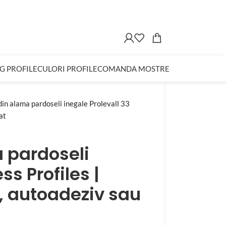
G PROFILE
CULORI PROFILE
COMANDA MOSTRE
din alama pardoseli inegale Prolevall 33
at
a pardoseli
ss Profiles |
, autoadeziv sau