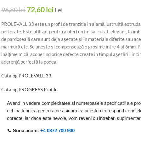
72,60
lei
96,80
lei
Lei
PROLEVALL 33 este un profil de tranziție în alamă lustruită extrudat
perforate. Este utilizat pentru a oferi un finisaj curat, elegant, la î
de pardoseală care sunt deja așezate și în materiale diferite sau ac
marmură etc. Se unește și compensează o grosime între 4 și 6mm. P
înălțime mică, acoperind orice defecte create în timpul așezării, în 
aderență perfectă la podea.
Catalog PROLEVALL 33
Catalog PROGRESS Profile
Avand in vedere complexitatea si numeroasele specificatii ale pro
echipa tehnica pentru a ne asigura ca acestea corespund cerintelo
corecte, iar daca este nevoie, vom reveni cu intrebari suplimenta
📞 Suna acum:
+4 0372 700 900