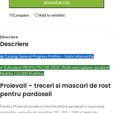
ADAUGĂ ÎN COȘ
Compare
Add to wishlist
Descriere
Descriere
📖 Catalog General Progress Profiles – toate informatiile
✔ Echivalent PROFILITEC DE STOC: Profil rost coplanar pardoseli
Multifix CLG300 Profilitec
Prolevall – treceri si mascari de rost
pentru pardoseli
Familia Prolevall acopera trecerile dintre pardoseli si mascarea
rosturilor: variante de tranzitie (29 / 305 / 358) si benzi de