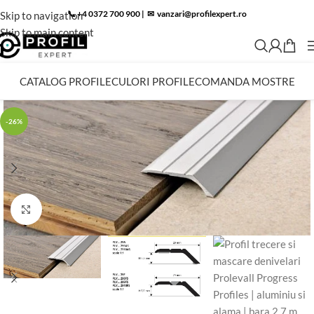
📞 +4 0372 700 900
|
✉︎
vanzari@profilexpert.ro
Skip to navigation
Skip to main content
CATALOG PROFILE
CULORI PROFILE
COMANDA MOSTRE
-26%
Click to enlarge