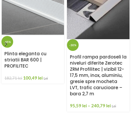
-45%
-30%
Plinta eleganta cu
Profil rampa pardoseli la
striatii BAR 600 |
niveluri diferite Zerotec
PROFILITEC
ZRM Profilitec | vizibil 12-
17,5 mm, inox, aluminiu,
100,49
lei
182,71
lei
Lei
gresie spre mocheta
LVT, trafic carucioare –
bara 2,7 m
95,59
lei
–
240,79
lei
Lei