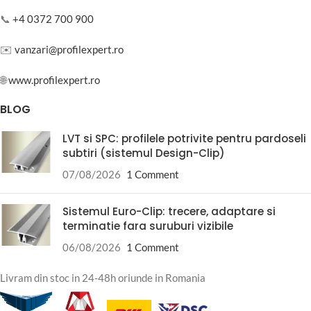
📞
+4 0372 700 900
✉️
vanzari@profilexpert.ro
🌐
www.profilexpert.ro
BLOG
LVT si SPC: profilele potrivite pentru pardoseli
subtiri (sistemul Design-Clip)
07/08/2026
1 Comment
Sistemul Euro-Clip: trecere, adaptare si
terminatie fara suruburi vizibile
06/08/2026
1 Comment
Livram din stoc in 24-48h oriunde in Romania