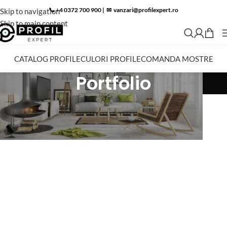
📞 +4 0372 700 900
|
✉︎
vanzari@profilexpert.ro
Skip to navigation
Skip to main content
CATALOG PROFILE
CULORI PROFILE
COMANDA MOSTRE
Portfolio