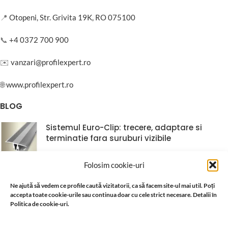
📍
Otopeni, Str. Grivita 19K, RO 075100
📞
+4 0372 700 900
✉️
vanzari@profilexpert.ro
🌐
www.profilexpert.ro
BLOG
Sistemul Euro-Clip: trecere, adaptare si
terminatie fara suruburi vizibile
06/08/2026
1 Comment
Folosim cookie-uri
Montaj minileiste fara bormasina, fara surub,
Ne ajută să vedem ce profile caută vizitatorii, ca să facem site-ul mai util. Poți
fara adeziv
accepta toate cookie-urile sau continua doar cu cele strict necesare. Detalii în
Politica de cookie-uri.
06/08/2026
1 Comment