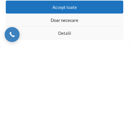
Livram din stoc in 24-48h oriunde in Romania
Accept toate
Doar necesare
Detalii
Termeni si Conditii
Conditii Comerciale
Instructiuni montaj Garantie