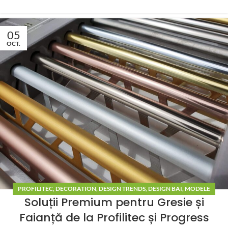
05
OCT.
PROFILITEC
,
DECORATION
,
DESIGN TRENDS
,
DESIGN BAI
,
MODELE
Soluții Premium pentru Gresie și
BAI
,
BLOG
,
PROGRESS PROFILE
Faianță de la Profilitec și Progress