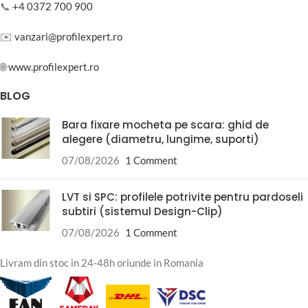
📞
+4 0372 700 900
✉️
vanzari@profilexpert.ro
🌐
www.profilexpert.ro
BLOG
Bara fixare mocheta pe scara: ghid de
alegere (diametru, lungime, suporti)
07/08/2026
1 Comment
LVT si SPC: profilele potrivite pentru pardoseli
subtiri (sistemul Design-Clip)
07/08/2026
1 Comment
Livram din stoc in 24-48h oriunde in Romania