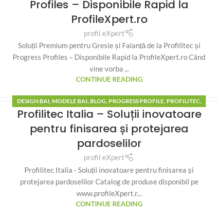
Profiles – Disponibile Rapid la
ProfileXpert.ro
profil eXpert
Soluții Premium pentru Gresie și Faianță de la Profilitec și
Progress Profiles – Disponibile Rapid la ProfileXpert.ro Când
vine vorba ...
CONTINUE READING
DESIGN BAI
,
MODELE BAI
,
BLOG
,
PROGRESS PROFILE
,
PROFILITEC
,
Profilitec Italia – Soluții inovatoare
DECORATION
,
DESIGN TRENDS
pentru finisarea și protejarea
pardoselilor
profil eXpert
Profilitec Italia - Soluții inovatoare pentru finisarea și
protejarea pardoselilor Catalog de produse disponibil pe
www.profileXpert.r...
CONTINUE READING