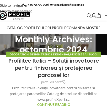
📞 +4 0372 700 900
|
✉︎
vanzari@profilexpert.ro
Skip to navigation
Skip to main content
CATALOG PROFILE
CULORI PROFILE
COMANDA MOSTRE
Monthly Archives:
octombrie 2024
DECORATION
,
DESIGN TRENDS
,
DESIGN BAI
,
MODELE BAI
,
BLOG
,
Profilitec Italia – Soluții inovatoare
PROGRESS PROFILE
,
PROFILITEC
pentru finisarea și protejarea
pardoselilor
profil eXpert
Profilitec Italia - Soluții inovatoare pentru finisarea și
protejarea pardoselilor Catalog de produse disponibil pe
www.profileXpert.r...
CONTINUE READING